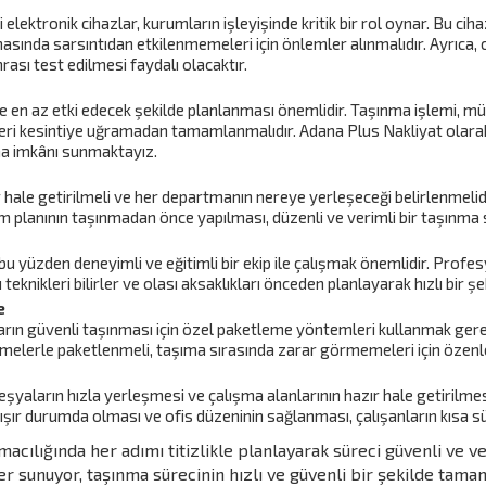
i elektronik cihazlar, kurumların işleyişinde kritik bir rol oynar. Bu ci
sında sarsıntıdan etkilenmemeleri için önlemler alınmalıdır. Ayrıca, 
rası test edilmesi faydalı olacaktır.
e en az etki edecek şekilde planlanması önemlidir. Taşınma işlemi, m
leri kesintiye uğramadan tamamlanmalıdır. Adana Plus Nakliyat olarak
a imkânı sunmaktayız.
hale getirilmeli ve her departmanın nereye yerleşeceği belirlenmelid
şim planının taşınmadan önce yapılması, düzenli ve verimli bir taşınma 
bu yüzden deneyimli ve eğitimli bir ekip ile çalışmak önemlidir. Profesy
eknikleri bilirler ve olası aksaklıkları önceden planlayarak hızlı bir 
e
aların güvenli taşınması için özel paketleme yöntemleri kullanmak gere
erle paketlenmeli, taşıma sırasında zarar görmemeleri için özenle y
aların hızla yerleşmesi ve çalışma alanlarının hazır hale getirilmes
alışır durumda olması ve ofis düzeninin sağlanması, çalışanların kısa s
acılığında her adımı titizlikle planlayarak süreci güvenli ve v
er sunuyor, taşınma sürecinin hızlı ve güvenli bir şekilde tam