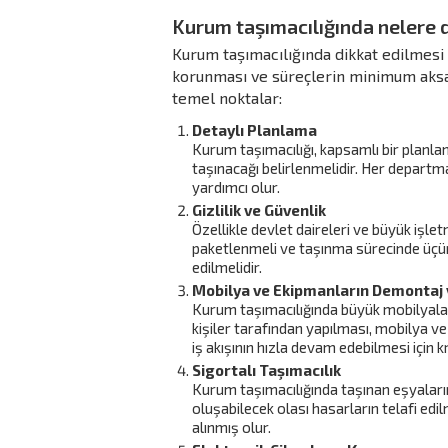
Kurum taşımacılığında nelere d
Kurum taşımacılığında dikkat edilmesi 
korunması ve süreçlerin minimum aksa
temel noktalar:
Detaylı Planlama
Kurum taşımacılığı, kapsamlı bir planlam
taşınacağı belirlenmelidir. Her departm
yardımcı olur.
Gizlilik ve Güvenlik
Özellikle devlet daireleri ve büyük işle
paketlenmeli ve taşınma sürecinde üçüncü 
edilmelidir.
Mobilya ve Ekipmanların Demontaj 
Kurum taşımacılığında büyük mobilyalar
kişiler tarafından yapılması, mobilya v
iş akışının hızla devam edebilmesi için kri
Sigortalı Taşımacılık
Kurum taşımacılığında taşınan eşyaların
oluşabilecek olası hasarların telafi edi
alınmış olur.