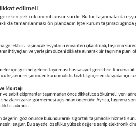
ikkat edilmeli
gereken pek çok önemli unsur vardır. Bu tür taşınmalarda eşyal
klıkla tamamlanması ön plandadır. İşte kurum taşımacılığınd
a gerektirir. Taşınacak eşyaların envanteri çıkarılmalı, taşınma sürec
anın ihtiyaçları ve yerleşim düzeni dikkate alınarak bir taşınma planı
tmeler için gizli belgelerin taşınması hassasiyet gerektirir. Kuruma ait
kişilerin erişiminden korunmalıdır. Gizli bilgi içeren dosyalar için öze
ve Montajı
 ve sabit ekipmanlar taşınmadan önce dikkatlice sökülmeli, yeni adre
e cihazların zarar görmemesi açısından önemlidir. Ayrıca, taşınma son
tik bir adımdır.
 değerini göz önünde bulundurarak sigortalı taşımacılık hizmeti sunu
lmesini sağlar. Bu sayede, özellikle yüksek değere sahip elektronik ci