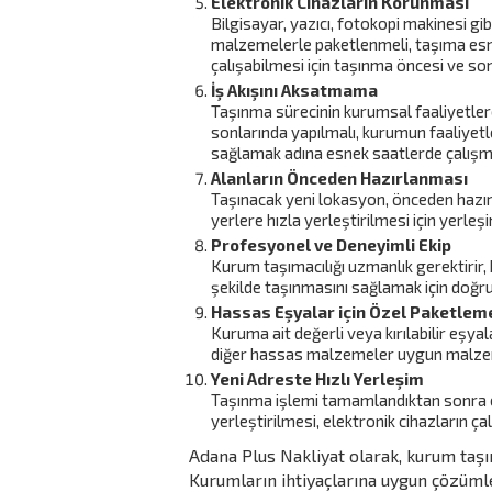
Elektronik Cihazların Korunması
Bilgisayar, yazıcı, fotokopi makinesi gib
malzemelerle paketlenmeli, taşıma esna
çalışabilmesi için taşınma öncesi ve son
İş Akışını Aksatmama
Taşınma sürecinin kurumsal faaliyetler
sonlarında yapılmalı, kurumun faaliyet
sağlamak adına esnek saatlerde çalışm
Alanların Önceden Hazırlanması
Taşınacak yeni lokasyon, önceden hazır 
yerlere hızla yerleştirilmesi için yerle
Profesyonel ve Deneyimli Ekip
Kurum taşımacılığı uzmanlık gerektirir, 
şekilde taşınmasını sağlamak için doğru t
Hassas Eşyalar için Özel Paketlem
Kuruma ait değerli veya kırılabilir eşy
diğer hassas malzemeler uygun malzemel
Yeni Adreste Hızlı Yerleşim
Taşınma işlemi tamamlandıktan sonra eşy
yerleştirilmesi, elektronik cihazların ç
Adana Plus Nakliyat olarak, kurum taşım
Kurumların ihtiyaçlarına uygun çözüml