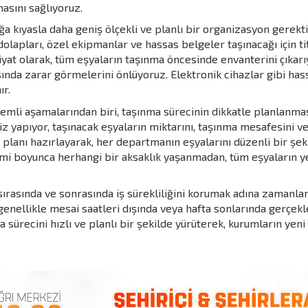
asını sağlıyoruz.
ğa kıyasla daha geniş ölçekli ve planlı bir organizasyon gerekti
dolapları, özel ekipmanlar ve hassas belgeler taşınacağı için t
iyat olarak, tüm eşyaların taşınma öncesinde envanterini çıkarı
nda zarar görmelerini önlüyoruz. Elektronik cihazlar gibi has
ır.
emli aşamalarından biri, taşınma sürecinin dikkatle planlanmas
z yapıyor, taşınacak eşyaların miktarını, taşınma mesafesini ve 
planı hazırlayarak, her departmanın eşyalarını düzenli bir şekil
emi boyunca herhangi bir aksaklık yaşanmadan, tüm eşyaların ye
sırasında ve sonrasında iş sürekliliğini korumak adına zamanl
genellikle mesai saatleri dışında veya hafta sonlarında gerçekl
sürecini hızlı ve planlı bir şekilde yürüterek, kurumların yeni 