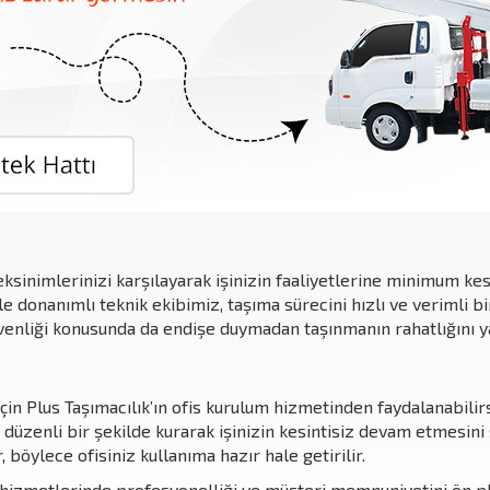
eksinimlerinizi karşılayarak işinizin faaliyetlerine minimum ke
e donanımlı teknik ekibimiz, taşıma sürecini hızlı ve verimli bi
üvenliği konusunda da endişe duymadan taşınmanın rahatlığını ya
için Plus Taşımacılık’ın ofis kurulum hizmetinden faydalanabilir
 düzenli bir şekilde kurarak işinizin kesintisiz devam etmesini 
r, böylece ofisiniz kullanıma hazır hale getirilir.
a hizmetlerinde profesyonelliği ve müşteri memnuniyetini ön pl