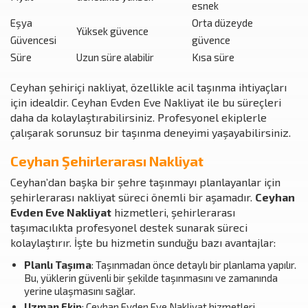
esnek
Eşya
Orta düzeyde
Yüksek güvence
Güvencesi
güvence
Süre
Uzun süre alabilir
Kısa süre
Ceyhan şehiriçi nakliyat, özellikle acil taşınma ihtiyaçları
için idealdir. Ceyhan Evden Eve Nakliyat ile bu süreçleri
daha da kolaylaştırabilirsiniz. Profesyonel ekiplerle
çalışarak sorunsuz bir taşınma deneyimi yaşayabilirsiniz.
Ceyhan Şehirlerarası Nakliyat
Ceyhan’dan başka bir şehre taşınmayı planlayanlar için
şehirlerarası nakliyat süreci önemli bir aşamadır.
Ceyhan
Evden Eve Nakliyat
hizmetleri, şehirlerarası
taşımacılıkta profesyonel destek sunarak süreci
kolaylaştırır. İşte bu hizmetin sunduğu bazı avantajlar:
Planlı Taşıma
: Taşınmadan önce detaylı bir planlama yapılır.
Bu, yüklerin güvenli bir şekilde taşınmasını ve zamanında
yerine ulaşmasını sağlar.
Uzman Ekip
: Ceyhan Evden Eve Nakliyat hizmetleri,