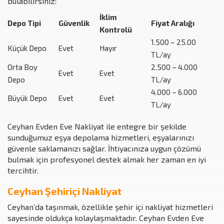
bulabilirsiniz:
İklim
Depo Tipi
Güvenlik
Fiyat Aralığı
Kontrolü
1.500 – 25.00
Küçük Depo
Evet
Hayır
TL/ay
Orta Boy
2.500 – 4.000
Evet
Evet
Depo
TL/ay
4.000 – 6.000
Büyük Depo
Evet
Evet
TL/ay
Ceyhan Evden Eve Nakliyat ile entegre bir şekilde
sunduğumuz eşya depolama hizmetleri, eşyalarınızı
güvenle saklamanızı sağlar. İhtiyacınıza uygun çözümü
bulmak için profesyonel destek almak her zaman en iyi
tercihtir.
Ceyhan Şehiriçi Nakliyat
Ceyhan’da taşınmak, özellikle şehir içi nakliyat hizmetleri
sayesinde oldukça kolaylaşmaktadır. Ceyhan Evden Eve