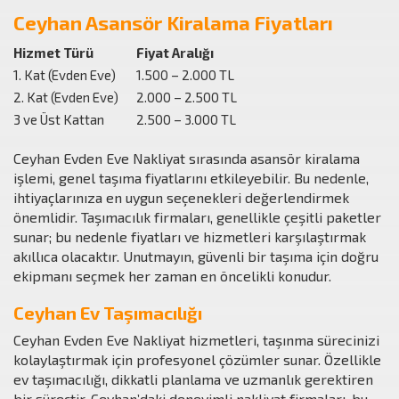
Ceyhan Asansör Kiralama Fiyatları
Hizmet Türü
Fiyat Aralığı
1. Kat (Evden Eve)
1.500 – 2.000 TL
2. Kat (Evden Eve)
2.000 – 2.500 TL
3 ve Üst Kattan
2.500 – 3.000 TL
Ceyhan Evden Eve Nakliyat sırasında asansör kiralama
işlemi, genel taşıma fiyatlarını etkileyebilir. Bu nedenle,
ihtiyaçlarınıza en uygun seçenekleri değerlendirmek
önemlidir. Taşımacılık firmaları, genellikle çeşitli paketler
sunar; bu nedenle fiyatları ve hizmetleri karşılaştırmak
akıllıca olacaktır. Unutmayın, güvenli bir taşıma için doğru
ekipmanı seçmek her zaman en öncelikli konudur.
Ceyhan Ev Taşımacılığı
Ceyhan Evden Eve Nakliyat hizmetleri, taşınma sürecinizi
kolaylaştırmak için profesyonel çözümler sunar. Özellikle
ev taşımacılığı, dikkatli planlama ve uzmanlık gerektiren
bir süreçtir. Ceyhan’daki deneyimli nakliyat firmaları, bu