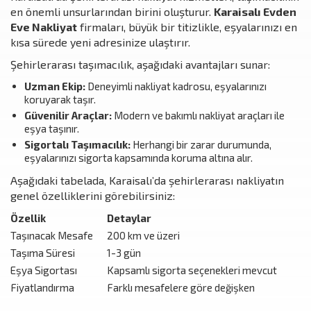
en önemli unsurlarından birini oluşturur.
Karaisalı Evden
Eve Nakliyat
firmaları, büyük bir titizlikle, eşyalarınızı en
kısa sürede yeni adresinize ulaştırır.
Şehirlerarası taşımacılık, aşağıdaki avantajları sunar:
Uzman Ekip:
Deneyimli nakliyat kadrosu, eşyalarınızı
koruyarak taşır.
Güvenilir Araçlar:
Modern ve bakımlı nakliyat araçları ile
eşya taşınır.
Sigortalı Taşımacılık:
Herhangi bir zarar durumunda,
eşyalarınızı sigorta kapsamında koruma altına alır.
Aşağıdaki tabelada, Karaisalı’da şehirlerarası nakliyatın
genel özelliklerini görebilirsiniz:
Özellik
Detaylar
Taşınacak Mesafe
200 km ve üzeri
Taşıma Süresi
1-3 gün
Eşya Sigortası
Kapsamlı sigorta seçenekleri mevcut
Fiyatlandırma
Farklı mesafelere göre değişken