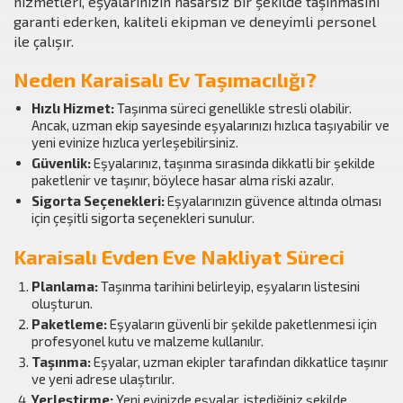
hizmetleri, eşyalarınızın hasarsız bir şekilde taşınmasını
garanti ederken, kaliteli ekipman ve deneyimli personel
ile çalışır.
Neden Karaisalı Ev Taşımacılığı?
Hızlı Hizmet:
Taşınma süreci genellikle stresli olabilir.
Ancak, uzman ekip sayesinde eşyalarınızı hızlıca taşıyabilir ve
yeni evinize hızlıca yerleşebilirsiniz.
Güvenlik:
Eşyalarınız, taşınma sırasında dikkatli bir şekilde
paketlenir ve taşınır, böylece hasar alma riski azalır.
Sigorta Seçenekleri:
Eşyalarınızın güvence altında olması
için çeşitli sigorta seçenekleri sunulur.
Karaisalı Evden Eve Nakliyat Süreci
Planlama:
Taşınma tarihini belirleyip, eşyaların listesini
oluşturun.
Paketleme:
Eşyaların güvenli bir şekilde paketlenmesi için
profesyonel kutu ve malzeme kullanılır.
Taşınma:
Eşyalar, uzman ekipler tarafından dikkatlice taşınır
ve yeni adrese ulaştırılır.
Yerleştirme:
Yeni evinizde eşyalar, istediğiniz şekilde