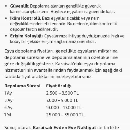
Güvenlik
: Depolama alanları genellikle güvenlik
kameralarıyla izlenir. Böylece eşyalarınız güvende kalır.
İklim Kontrolü
: Bazı eşyalar sıcaklık veya nem
değişikliklerinden etkilenebilir. Bu nedenle, iklim kontrollü
depolar tercih edilmelidir.
Erişim Kolaylığı
: Eşyalarınıza ihtiyaç duyduğunuzda, hızlı ve
kolay bir şekilde erişim sağlamanız önemlidir.
Eşya depolama fiyatları, genellikle eşyaların miktarına,
depolama süresine ve depolama alanının özelliklerine
göre değişiklik gösterir. Karaisalı’daki eşya depolama
hizmetlerinin avantajlarından faydalanmak için aşağıdaki
tabloda fiyat aralıklarını inceleyebilirsiniz:
Depolama Süresi
Fiyat Aralığı
1 Ay
2.500 – 3.500 TL
3 Ay
7.000 – 9.000 TL
6 Ay
13.000 – 17.000 TL
1 Yıl
25.000 – 35.000 TL
Sonuç olarak,
Karaisalı Evden Eve Nakliyat
ile birlikte