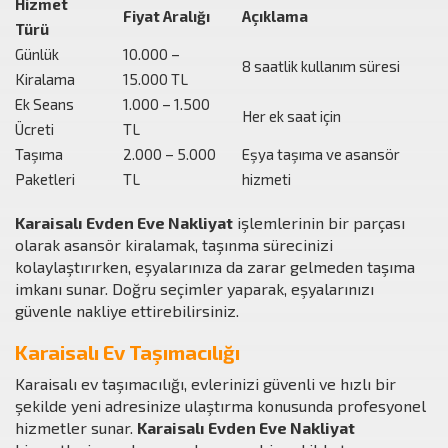
Hizmet
Fiyat Aralığı
Açıklama
Türü
Günlük
10.000 –
8 saatlik kullanım süresi
Kiralama
15.000 TL
Ek Seans
1.000 – 1.500
Her ek saat için
Ücreti
TL
Taşıma
2.000 – 5.000
Eşya taşıma ve asansör
Paketleri
TL
hizmeti
Karaisalı Evden Eve Nakliyat
işlemlerinin bir parçası
olarak asansör kiralamak, taşınma sürecinizi
kolaylaştırırken, eşyalarınıza da zarar gelmeden taşıma
imkanı sunar. Doğru seçimler yaparak, eşyalarınızı
güvenle nakliye ettirebilirsiniz.
Karaisalı Ev Taşımacılığı
Karaisalı ev taşımacılığı, evlerinizi güvenli ve hızlı bir
şekilde yeni adresinize ulaştırma konusunda profesyonel
hizmetler sunar.
Karaisalı Evden Eve Nakliyat