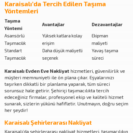
Karaisalı’da Tercih Edilen Taşıma
Yöntemleri
Taşıma
Avantajlar
Dezavantajlar
Yöntemi
Asansörlü
Yüksek katlara kolay
Ekipman
Taşımacılık
erişim
maliyeti
Standart
Daha düşük maliyetli
Yavaş taşıma
Taşımacılık
seçenek
süreci
Karaisalı Evden Eve Nakliyat
hizmetleri, güvenilirlik ve
müşteri memnuniyeti ile ön plana çıkar. Eşyalarınızı
taşırken dikkatli bir planlama yaparak, tüm süreci
sorunsuz hale getirir. Şehiriçi taşımacılıkta tercih
edeceğiniz firmalar, profesyonel ekip ve kaliteli hizmet
sunarak, sizlerin yükünü hafifletir. Unutmayın, doğru seçim
her şeydir!
Karaisalı Şehirlerarası Nakliyat
Karaisalı’da şehirlerarası nakliyat hizmetleri, taşımacılıkın