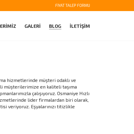
FİYAT TALEP FORMU
ERİMİZ
GALERİ
BLOG
İLETİŞİM
ıma hizmetlerinde müşteri odaklı ve
i müşterilerimize en kaliteli taşıma
manlarımızla çalışıyoruz. Osmaniye Hızlı
zmetlerinde lider firmalardan biri olarak,
i veriyoruz. Eşyalarınızı titizlikle