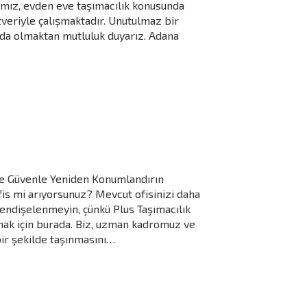
mamız, evden eve taşımacılık konusunda
zveriyle çalışmaktadır. Unutulmaz bir
zda olmaktan mutluluk duyarız. Adana
 ile Güvenle Yeniden Konumlandırın
fis mi arıyorsunuz? Mevcut ofisinizi daha
endişelenmeyin, çünkü Plus Taşımacılık
lmak için burada. Biz, uzman kadromuz ve
bir şekilde taşınmasını…