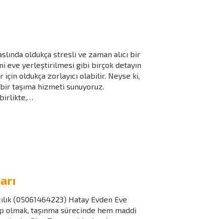
slında oldukça stresli ve zaman alıcı bir
ni eve yerleştirilmesi gibi birçok detayın
çin oldukça zorlayıcı olabilir. Neyse ki,
i bir taşıma hizmeti sunuyoruz.
birlikte,…
arı
cılık (05061464223) Hatay Evden Eve
hip olmak, taşınma sürecinde hem maddi